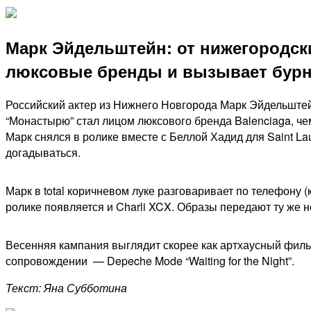
Марк Эйдельштейн: от нижегородск
люксовые бренды и вызывает бур
Российский актер из Нижнего Новгорода Марк Эйдельштейн
“Монастырю” стал лицом люксового бренда Balenciaga, ч
Марк снялся в ролике вместе с Беллой Хадид для Saint La
догадываться.
Марк в total коричневом луке разговаривает по телефону 
ролике появляется и Charli XCX. Образы передают ту же н
Весенняя кампания выглядит скорее как артхаусный филь
сопровождении — Depeche Mode “Waiting for the Night”.
Текст: Яна Субботина