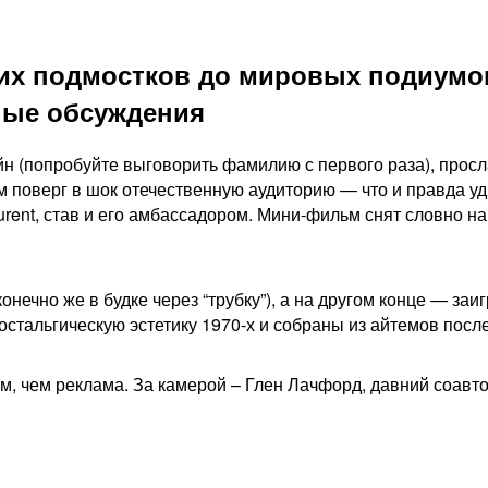
их подмостков до мировых подиумов 
ные обсуждения
 (попробуйте выговорить фамилию с первого раза), просла
ем поверг в шок отечественную аудиторию — что и правда 
urent, став и его амбассадором. Мини-фильм снят словно н
(конечно же в будке через “трубку”), а на другом конце — 
остальгическую эстетику 1970-х и собраны из айтемов посл
м, чем реклама. За камерой – Глен Лачфорд, давний соав